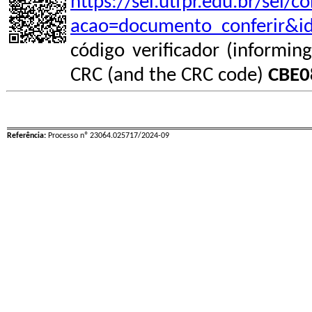
https://sei.utfpr.edu.br/sei/
acao=documento_conferir&i
código verificador (informin
CRC (and the CRC code)
CBE0
Referência:
Processo nº 23064.025717/2024-09