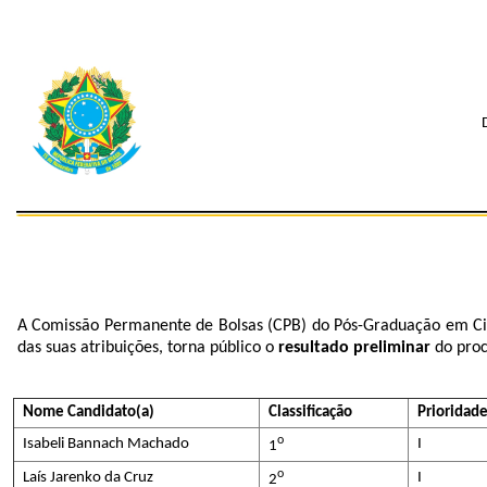
A Comissão Permanente de Bolsas (CPB) do Pós-Graduação em Ci
das suas atribuições, torna público o
resultado preliminar
do proc
Nome Candidato(a)
Classificação
Prioridad
o
Isabeli Bannach Machado
I
1
o
Laís Jarenko da Cruz
I
2