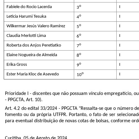
o
Fabiele do Rocio Lacerda
I
3
o
Leticia Harumi Tesuka
I
4
o
Wilkermar Jesús Valero Ramírez
I
5
o
Claudia Merlotti Lima
I
6
o
Roberta dos Anjos Peretiatko
I
7
o
Elaine Nogueira de Almeida
I
8
o
Erika Gross
I
9
o
Ester Maria Kloc de Asevedo
I
10
Prioridade I -
discentes que não possuam vínculo empregatício, ou
- PPGCTA, Art. 10).
Art. 4.2 do edital 33/2024 - PPGCTA "Ressalta-se que o número de
fomento ou da própria UTFPR. Portanto, o fato de ser selecionad
para eventual distribuição de novas cotas de bolsas, conforme ord
Curitiba, 05 de Agosto de 2024.