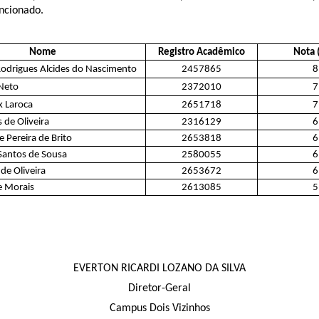
encionado.
Nome
Registro Acadêmico
Nota 
Rodrigues Alcides do Nascimento
2457865
8
 Neto
2372010
7
k Laroca
2651718
7
 de Oliveira
2316129
6
e Pereira de Brito
2653818
6
Santos de Sousa
2580055
6
de Oliveira
2653672
6
ne Morais
2613085
5
EVERTON RICARDI LOZANO DA SILVA
Diretor-Geral
Campus Dois Vizinhos