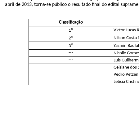
abril de 2013, torna-se público o resultado final do edital supram
Classificação
o
Victor Lucas 
1
o
Nilson Costa
2
o
Yasmin Badlu
3
---
Nicolle Gomes
---
Luis Guilherm
---
Geisiane dos 
---
Pedro Petzen 
---
Letícia Cristi