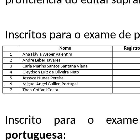
proficiência do edital sup
Inscritos para o exame de 
Nome
Registr
1
Ana Flávia Weber Valentim
2
Andre Leber Tavares
3
Carla Marins Santos Santana Viana
4
Gleydson Luiz de Oliveira Neto
5
Jessyca Nunes Pereira
6
Miguel Angel Guillen Portugal
7
Thais Coffani Costa
Inscrito para o exame
portuguesa
: