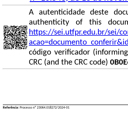
A autenticidade deste doc
authenticity of this do
https://sei.utfpr.edu.br/sei/
acao=documento_conferir&i
código verificador (informin
CRC (and the CRC code)
0B0E
Referência:
Processo nº 23064.018272/2024-01