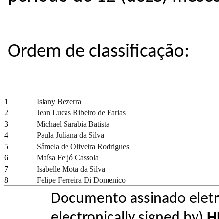
Ordem de classificação:
1
Islany Bezerra
2
Jean Lucas Ribeiro de Farias
3
Michael Sarabia Batista
4
Paula Juliana da Silva
5
Sâmela de Oliveira Rodrigues
6
Maísa Feijó Cassola
7
Isabelle Mota da Silva
8
Felipe Ferreira Di Domenico
Documento assinado elet
electronically signed by)
H