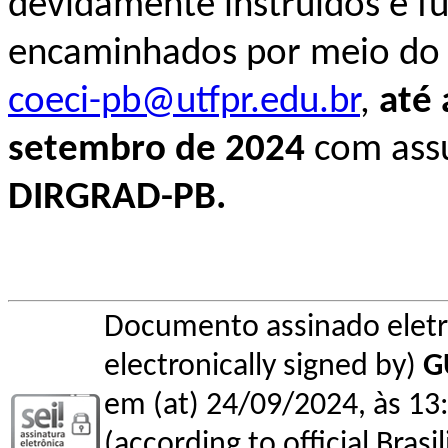
devidamente instruídos e 
encaminhados por meio do 
coeci-pb@utfpr.edu.br
,
até 
setembro de 2024
com ass
DIRGRAD-PB.
Documento assinado elet
electronically signed by)
G
em (at) 24/09/2024, às 13:
(according to official Bras