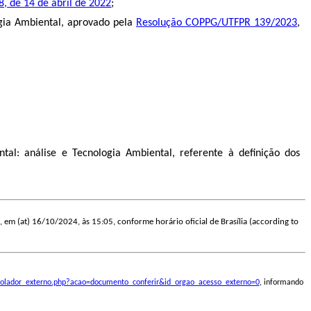
, de 14 de abril de 2022
;
ia Ambiental, aprovado pela
Resolução COPPG/UTFPR 139/2023
,
l: análise e Tecnologia Ambiental, referente à definição dos
, em (at) 16/10/2024, às 15:05, conforme horário oficial de Brasília (according to
ontrolador_externo.php?acao=documento_conferir&id_orgao_acesso_externo=0
, informando