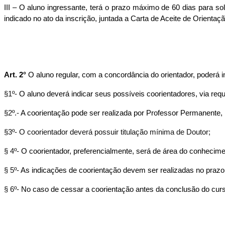
III – O aluno ingressante, terá o prazo máximo de 60 dias para so
indicado no ato da inscrição, juntada a Carta de Aceite de Orienta
Art. 2°
 O aluno regular, com a concordância do orientador, poderá
§1º- 
O aluno deverá indicar seus possíveis coorientadores, via re
§2º.- 
A coorientação pode ser realizada por Professor Permanent
§3º- O coorientador deverá possuir titulação mínima de 
Doutor;
§ 4º- 
O coorientador, preferencialmente, será de área do conheciment
§ 5º-
 As indicações de coorientação devem ser realizadas no prazo 
§ 6º-
 No caso de cessar a coorientação antes da conclusão do cu