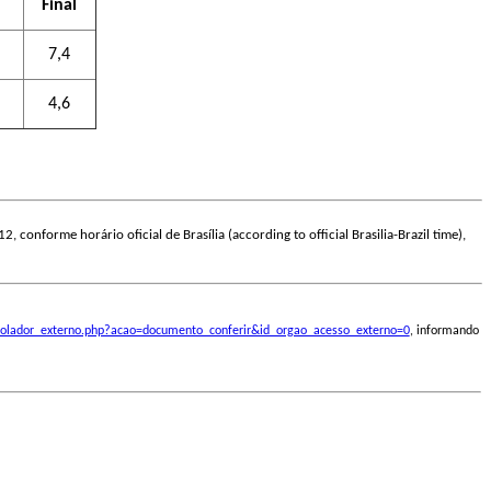
Final
7,4
4,6
2, conforme horário oficial de Brasília (according to official Brasilia-Brazil time),
ontrolador_externo.php?acao=documento_conferir&id_orgao_acesso_externo=0
, informando