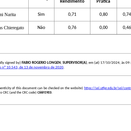
Rendimento
Prática
i Narita
Sim
0,71
0,80
0,74
ns Chieregato
Não
0,76
0,00
0,46
lly signed by)
FABIO ROGERIO LONGEN
,
SUPERVISOR(A)
, em (at) 17/10/2024, às 09:1
o nº 10.543, de 13 de novembro de 2020
.
henticity of this document can be checked on the website)
https://sei.utfpr.edu.br/sei/c
go CRC (and the CRC code)
C66FE9E0
.