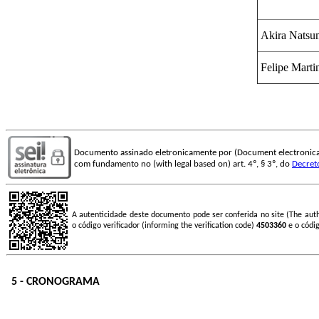
Akira Natsum
Felipe Marti
Documento assinado eletronicamente por (Document electronica
com fundamento no (with legal based on) art. 4º, § 3º, do
Decret
A autenticidade deste documento pode ser conferida no site (The aut
o código verificador (informing the verification code)
4503360
e o códi
5 - CRONOGRAMA