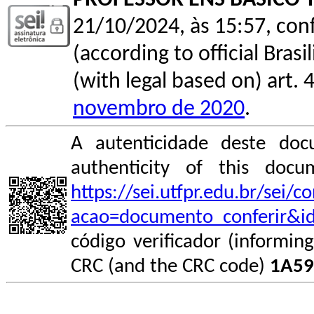
PROFESSOR ENS BASICO 
21/10/2024, às 15:57, conf
(according to official Bras
(with legal based on) art. 
novembro de 2020
.
A autenticidade deste doc
authenticity of this do
https://sei.utfpr.edu.br/sei/
acao=documento_conferir&i
código verificador (informin
CRC (and the CRC code)
1A59