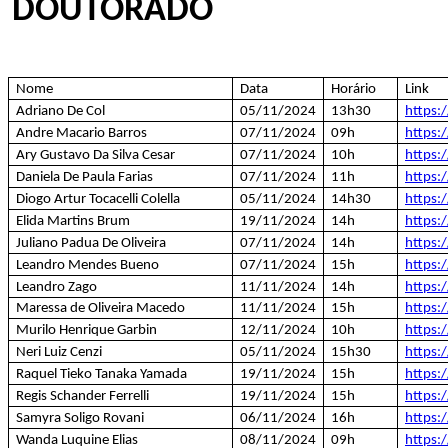
DOUTORADO
Nome
Data
Horário
Link
Adriano De Col
05/11/2024
13h30
https:
Andre Macario Barros
07/11/2024
09h
https:
Ary Gustavo Da Silva Cesar
07/11/2024
10h
https:
Daniela De Paula Farias
07/11/2024
11h
https:
Diogo Artur Tocacelli Colella
05/11/2024
14h30
https:
Elida Martins Brum
19/11/2024
14h
https:
Juliano Padua De Oliveira
07/11/2024
14h
https:
Leandro Mendes Bueno
07/11/2024
15h
https:
Leandro Zago
11/11/2024
14h
https:/
Maressa de Oliveira Macedo
11/11/2024
15h
https:
Murilo Henrique Garbin
12/11/2024
10h
https:
Neri Luiz Cenzi
05/11/2024
15h30
https:
Raquel Tieko Tanaka Yamada
19/11/2024
15h
https:
Regis Schander Ferrelli
19/11/2024
15h
https:
Samyra Soligo Rovani
06/11/2024
16h
https:
Wanda Luquine Elias
08/11/2024
09h
https: