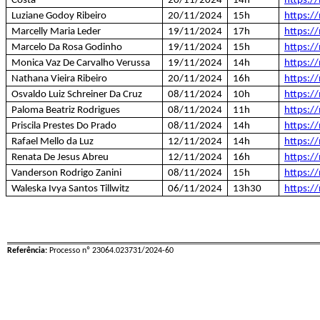
Costa
20/11/2024
14h
https:/
Luziane Godoy Ribeiro
20/11/2024
15h
https:/
Marcelly Maria Leder
19/11/2024
17h
https:/
Marcelo Da Rosa Godinho
19/11/2024
15h
https:/
Monica Vaz De Carvalho Verussa
19/11/2024
14h
https:/
Nathana Vieira Ribeiro
20/11/2024
16h
https:/
Osvaldo Luiz Schreiner Da Cruz
08/11/2024
10h
https:/
Paloma Beatriz Rodrigues
08/11/2024
11h
https:/
Priscila Prestes Do Prado
08/11/2024
14h
https:/
Rafael Mello da Luz
12/11/2024
14h
https:/
Renata De Jesus Abreu
12/11/2024
16h
https:/
Vanderson Rodrigo Zanini
08/11/2024
15h
https:/
Waleska Ivya Santos Tillwitz
06/11/2024
13h30
https:/
Referência:
Processo nº 23064.023731/2024-60