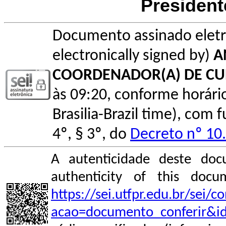
President
Documento assinado elet
electronically signed by)
A
COORDENADOR(A) DE C
às 09:20, conforme horário o
Brasilia-Brazil time), com
4º, § 3º, do
Decreto nº 10
A autenticidade deste doc
authenticity of this do
https://sei.utfpr.edu.br/sei/
acao=documento_conferir&i