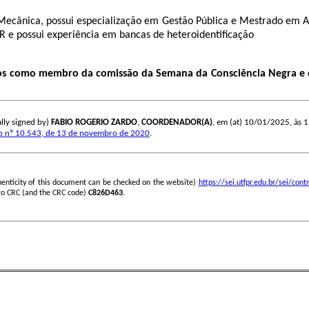
ecânica, possui especialização em Gestão Pública e Mestrado em Adm
e possui experiência em bancas de heteroidentificação
 anos como membro da comissão da Semana da Consciência Negra e
lly signed by)
FABIO ROGERIO ZARDO
,
COORDENADOR(A)
, em (at) 10/01/2025, às 11
o nº 10.543, de 13 de novembro de 2020
.
henticity of this document can be checked on the website)
https://sei.utfpr.edu.br/sei/c
go CRC (and the CRC code)
C826D463
.