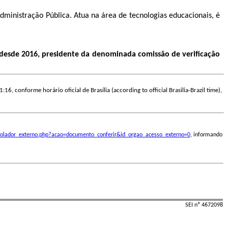
inistração Pública. Atua na área de tecnologias educacionais, é
 desde 2016, presidente da denominada comissão de verificação
:16, conforme horário oficial de Brasília (according to official Brasilia-Brazil time),
ontrolador_externo.php?acao=documento_conferir&id_orgao_acesso_externo=0
, informando
SEI nº 4672098