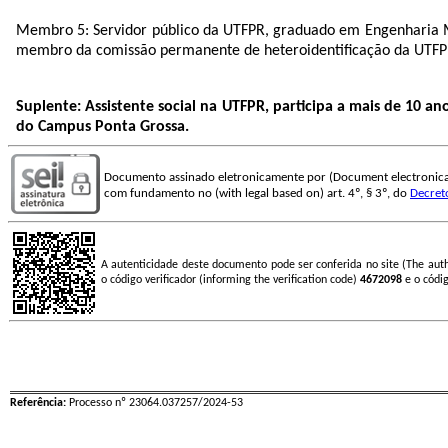
Membro 5:
Servidor público da UTFPR, graduado em Engenharia M
membro da comissão permanente de heteroidentificação da UTFPR 
Suplente: Assistente social na UTFPR, participa a mais de 10
do Campus Ponta Grossa.
Documento assinado eletronicamente por (Document electronica
com fundamento no (with legal based on) art. 4º, § 3º, do
Decret
A autenticidade deste documento pode ser conferida no site (The aut
o código verificador (informing the verification code)
4672098
e o códi
Referência:
Processo nº 23064.037257/2024-53