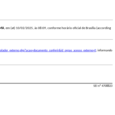
AMA
, em (at) 10/02/2025, às 08:09, conforme horário oficial de Brasília (according
ontrolador_externo.php?acao=documento_conferir&id_orgao_acesso_externo=0
, informando
SEI nº 4708823