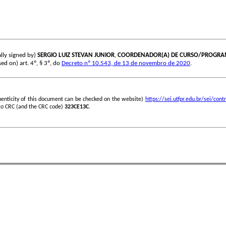
lly signed by)
SERGIO LUIZ STEVAN JUNIOR
,
COORDENADOR(A) DE CURSO/PROGR
sed on) art. 4º, § 3º, do
Decreto nº 10.543, de 13 de novembro de 2020
.
henticity of this document can be checked on the website)
https://sei.utfpr.edu.br/sei/c
go CRC (and the CRC code)
323CE13C
.