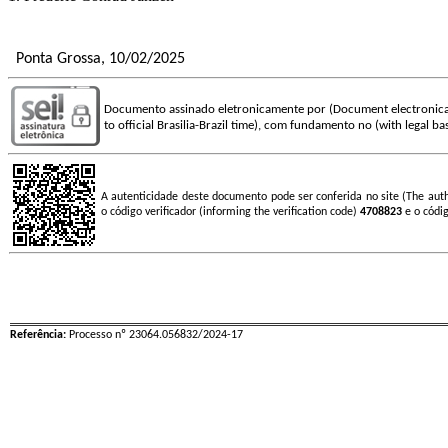
Ponta Grossa, 10/02/2025
Documento assinado eletronicamente por (Document electronica
to official Brasilia-Brazil time), com fundamento no (with legal ba
A autenticidade deste documento pode ser conferida no site (The aut
o código verificador (informing the verification code)
4708823
e o códi
Referência:
Processo nº 23064.056832/2024-17