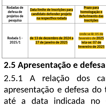
Rodadas de
Prazo para
Data limite de inscrições para
defesa de
homologação e
candidato defender projeto
projetos de
deferimento das
na respectiva rodada
pesquisa
inscrições
onde se lê: 05 de
Rodada 1 -
de 13 de dezembro de 2024 a
fevereiro de
2025
2025/1
27 de janeiro de 2025
leia-se: 07 de
fevereiro de 2025
2.5 Apresentação e defesa 
2.5.1 A relação dos ca
apresentação e defesa do t
até a data indicada no