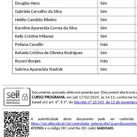
Douglas Henz
Sim
Gabriela Carvalho da Silva
Sim
Heldio Candido Ribeiro
Sim
Karoline Aparecida Correa da Silva
Sim
Kelly Cristine Milanez
Sim
Poliana Cavallin
Não
Rafaela Cristina de Oliveira Rodrigues
Sim
Rozani Borges
Não
Sabrina Aparecida Stadnik
Sim
Documento assinado eletronicamente por (Document electronica
CURSO/PROGRAMA
, em (at) 17/02/2025, às 14:13, conforme horá
based on) art. 4º, § 3º, do
Decreto nº 10.543, de 13 de novembr
A autenticidade deste documento pode ser conferid
https://sei.utfpr.edu.br/sei/controlador_externo.php?acao=document
4727055
e o código CRC (and the CRC code)
6A6DDA05
.