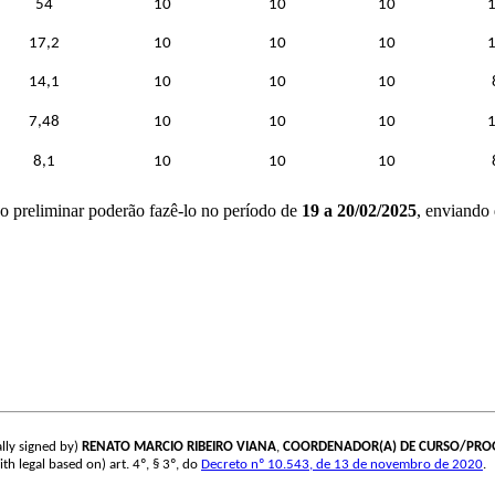
54
10
10
10
17,2
10
10
10
14,1
10
10
10
7,48
10
10
10
8,1
10
10
10
do preliminar poderão fazê-lo no período de
19 a 20/02/2025
, enviando
lly signed by)
RENATO MARCIO RIBEIRO VIANA
,
COORDENADOR(A) DE CURSO/PR
th legal based on) art. 4º, § 3º, do
Decreto nº 10.543, de 13 de novembro de 2020
.