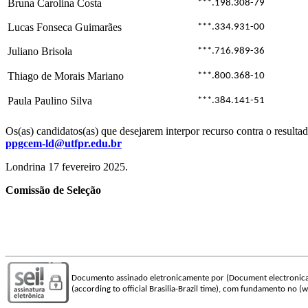
Bruna Carolina Costa
***.198.308-79
Lucas Fonseca Guimarães
***.334.931-00
Juliano Brisola
***.716.989-36
Thiago de Morais Mariano
***.800.368-10
Paula Paulino Silva
***.384.141-51
Os(as) candidatos(as) que desejarem interpor recurso contra o resulta
ppgcem-ld@utfpr.edu.br
Londrina 17 fevereiro 2025.
Comissão de Seleção
Documento assinado eletronicamente por (Document electronica
(according to official Brasilia-Brazil time), com fundamento no (wi