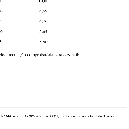
10
10,00
10
6,59
8
6,06
10
5,69
8
5,50
 documentação comprobatória para o e-mail:
OGRAMA
, em (at) 17/02/2025, às 22:07, conforme horário oficial de Brasília