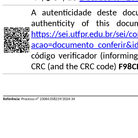
A autenticidade deste doc
authenticity of this do
https://sei.utfpr.edu.br/sei/
acao=documento_conferir&i
código verificador (informin
CRC (and the CRC code)
F98C
Referência:
Processo nº 23064.058219/2024-34