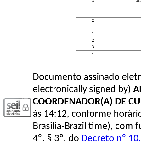
Jo
3
1
2
1
2
3
4
Documento assinado elet
electronically signed by)
A
COORDENADOR(A) DE C
às 14:12, conforme horário o
Brasilia-Brazil time), com
4º, § 3º, do
Decreto nº 10