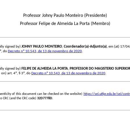
Professor Johny Paulo Monteiro (Presidente)
Professor Felipe de Almeida La Porta (Membro)
lly signed by)
JOHNY PAULO MONTEIRO
,
Coordenador(a)-Adjunto(a)
, em (at) 17/04
3º, do
Decreto nº 10.543, de 13 de novembro de 2020
.
lly signed by)
FELIPE DE ALMEIDA LA PORTA
,
PROFESSOR DO MAGISTERIO SUPERIO
 on) art. 4º, § 3º, do
Decreto nº 10.543, de 13 de novembro de 2020
.
henticity of this document can be checked on the website)
https://sei.utfpr.edu.br/sei/c
go CRC (and the CRC code)
32D7778D
.