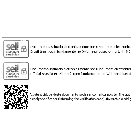
Documento assinado eletronicamente por (Document electronica
Brazil time), com fundamento no (with legal based on) art. 4º, § 
Documento assinado eletronicamente por (Document electronica
official Brasilia-Brazil time), com fundamento no (with legal based
A autenticidade deste documento pode ser conferida no site (The aut
o código verificador (informing the verification code)
4874076
e o códi