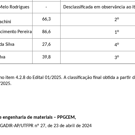
Melo Rodrigues
-
Desclassificada em observância ao it
o
66,3
2
achini
o
scimento Pereira
86,6
1
o
da Silva
27,6
4
o
lva
39,8
3
o item 4.2.8 do Edital 01/2025. A classificação final obtida a partir
/2025.
e engenharia de materiais – PPGCEM
,
 GADIR-AP/UTFPR nº 27, de 23 de abril de 2024