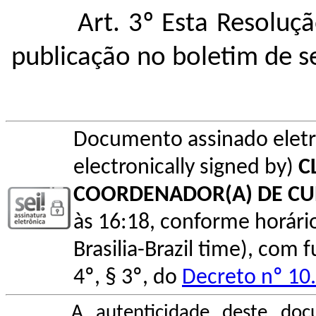
Art. 3º Esta Resoluç
publicação no boletim de s
Documento assinado elet
electronically signed by)
C
COORDENADOR(A) DE C
às 16:18, conforme horário o
Brasilia-Brazil time), com
4º, § 3º, do
Decreto nº 10
A autenticidade deste doc