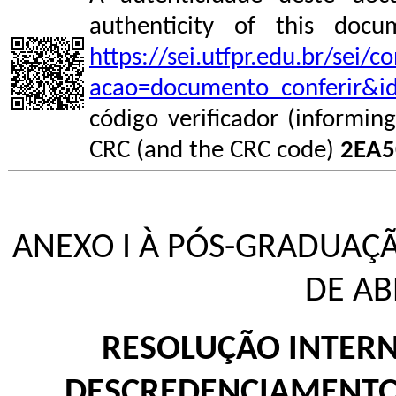
authenticity of this do
https://sei.utfpr.edu.br/sei/
acao=documento_conferir&i
código verificador (informin
CRC (and the CRC code)
2EA5
ANEXO I À PÓS-GRADUAÇÃ
DE AB
RESOLUÇÃO INTER
DESCREDENCIAMENTO