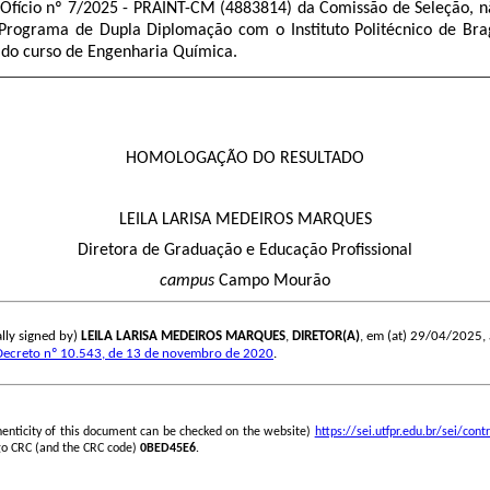
Ofício nº 7/2025 - PRAINT-CM (
4883814
) da Comissão de Seleção, n
Programa de Dupla Diplomação com o Instituto Politécnico de Bra
do curso de Engenharia Química.
HOMOLOGAÇÃO DO RESULTADO
LEILA LARISA MEDEIROS MARQUES
Diretora de Graduação e Educação Profissional
campus
Campo Mourão
lly signed by)
LEILA LARISA MEDEIROS MARQUES
,
DIRETOR(A)
, em (at) 29/04/2025, à
Decreto nº 10.543, de 13 de novembro de 2020
.
henticity of this document can be checked on the website)
https://sei.utfpr.edu.br/sei/c
go CRC (and the CRC code)
0BED45E6
.