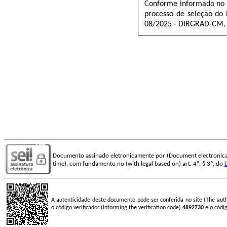
Conforme informado no 
processo de seleção do 
08/2025 - DIRGRAD-CM, 
Documento assinado eletronicamente por (Document electronica
time), com fundamento no (with legal based on) art. 4º, § 3º, do
A autenticidade deste documento pode ser conferida no site (The aut
o código verificador (informing the verification code)
4892730
e o códi