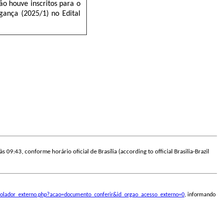
ão houve inscritos para o
gança (2025/1) no Edital
s 09:43, conforme horário oficial de Brasília (according to official Brasilia-Brazil
ontrolador_externo.php?acao=documento_conferir&id_orgao_acesso_externo=0
, informando