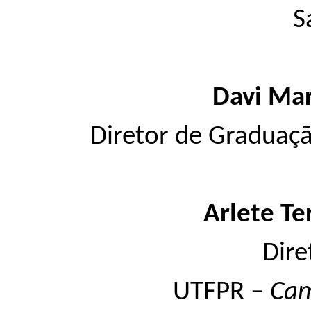
S
Davi Ma
Diretor de Graduaçã
Arlete Te
Dire
UTFPR –
Ca