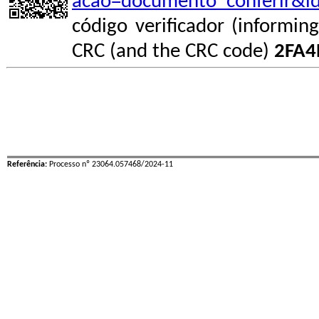
acao=documento_conferir&i
código verificador (informin
CRC (and the CRC code)
2FA4
Referência:
Processo nº 23064.057468/2024-11