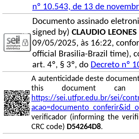
nº 10.543, de 13 de novemb
Documento assinado eletroni
signed by)
CLAUDIO LEONES 
09/05/2025, às 16:22, conform
official Brasilia-Brazil time
art. 4º, § 3º, do
Decreto nº 1
A autenticidade deste documento
this document can
https://sei.utfpr.edu.br/sei/co
acao=documento_conferir&id_o
verificador (informing the veri
CRC code)
D54264D8
.