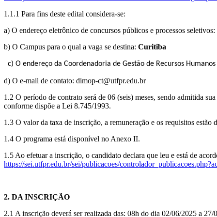
1.1.1 Para fins deste edital considera-se:
a) O endereço eletrônico de concursos públicos e processos seletivos:
b) O Campus para o qual a vaga se destina:
Curitiba
c) O endereço da Coordenadoria de Gestão de Recursos Humanos
d) O e-mail de contato: dimop-ct@utfpr.edu.br
1.2 O período de contrato será de 06 (seis) meses, sendo admitida sua
conforme dispõe a Lei 8.745/1993.
1.3 O valor da taxa de inscrição, a remuneração e os requisitos estão 
1.4 O programa está disponível no Anexo II.
1.5 Ao efetuar a inscrição, o candidato declara que leu e está de aco
https://sei.utfpr.edu.br/sei/publicacoes/controlador_publicacoes.
2. DA INSCRIÇÃO
2.1 A inscrição deverá ser realizada das: 08h do dia 02/06/2025 a 27