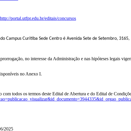
http://portal.utfpr.edu.br/editais/concursos
 do Campus Curitiba Sede Centro é
Avenida Sete de Setembro, 3165, 
 prorrogação, no interesse da Administração e nas hipóteses legais vige
disponíveis no Anexo I.
rdo com todos os termos deste Edital de Abertura e do Edital de Condiçõ
php?acao=publicacao_visualizar&id_documento=3944335&id_orgao_publi
/06/2025