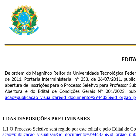
EDIT
De ordem do Magnífico Reitor da Universidade Tecnológica Feder
de 2011, Portaria Interministerial nº 253, de 26/07/2011, pub
abertura de inscrições para o Processo Seletivo para Professor S
Abertura e do Edital de Condições Gerais Nº 001/2023, p
acao=publicacao_visualizar&id_documento=3944335&id_orgao_p
1 DAS DISPOSIÇÕES PRELIMINARES
1.1 O Processo Seletivo será regido por este edital e pelo Edital de
acao=publicacao_visualizar&id_documento=3944335&id_orgao_pub