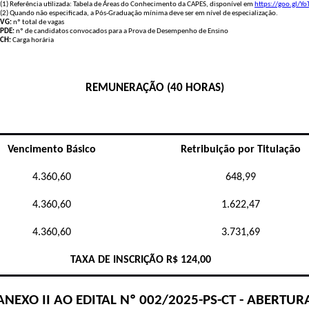
(1) Referência utilizada: Tabela de Áreas do Conhecimento da CAPES, disponível em
https://goo.gl/Y
(2) Quando não especificada, a Pós-Graduação mínima deve ser em nível de especialização.
VG:
nº total de vagas
PDE:
nº de candidatos convocados para a Prova de Desempenho de Ensino
CH:
Carga horária
REMUNERAÇÃO
(40 HORAS)
Vencimento Básico
Retribuição por Titulação
4.360,60
648,99
4.360,60
1.622,47
4.360,60
3.731,69
TAXA DE INSCRIÇÃO R$ 124,00
ANEXO II AO EDITAL Nº 002/2025-PS-CT - ABERTUR