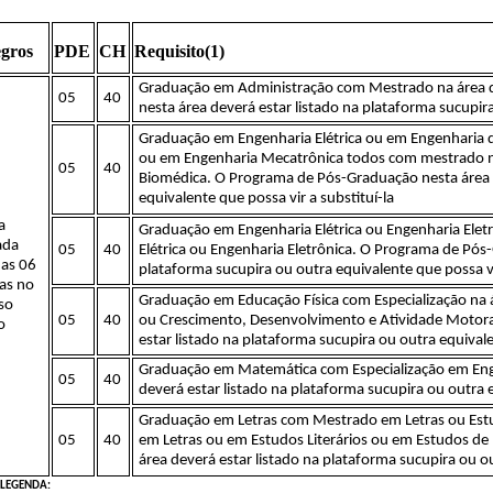
gros
PDE
CH
Requisito(1)
Graduação em Administração com Mestrado na área 
05
40
nesta área deverá estar listado na plataforma sucupira
Graduação em Engenharia Elétrica ou em Engenharia 
ou em Engenharia Mecatrônica todos com mestrado na
05
40
Biomédica. O Programa de Pós-Graduação nesta área d
equivalente que possa vir a substituí-la
a
Graduação em Engenharia Elétrica ou Engenharia Elet
ada
05
40
Elétrica ou Engenharia Eletrônica. O Programa de Pós
 as 06
plataforma sucupira ou outra equivalente que possa vi
tas no
Graduação em Educação Física com Especialização na á
so
05
40
ou Crescimento, Desenvolvimento e Atividade Motor
o
estar listado na plataforma sucupira ou outra equivale
Graduação em Matemática com Especialização em Eng
05
40
deverá estar listado na plataforma sucupira ou outra e
Graduação em Letras com Mestrado em Letras ou Estu
05
40
em Letras ou em Estudos Literários ou em Estudos d
área deverá estar listado na plataforma sucupira ou ou
LEGENDA: