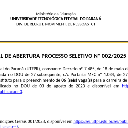
Ministério da Educação
UNIVERSIDADE TECNOLÓGICA FEDERAL DO PARANÁ
DIV. DE RECRUT. MOVIMENT. DE PESSOAS -CT
AL DE ABERTURA PROCESSO SELETIVO Nº
002/2025-
al do Paraná (UTFPR), consoante Decreto nº 7.485, de 18 de maio de
licada no DOU de 27 subsequente, c/c Portaria MEC nº 1.034, de 2
ubstituto para o preenchimento de
06 (seis)
vaga(s)
para a carreira de 
ublicado no DOU de 03 de agosto de 2023 e disponível em
htt
ublicacao=0
.
 Condições Gerais 001/2023, disponível em
https://sei.utfpr.edu.br/sei/p
licacao=0
.