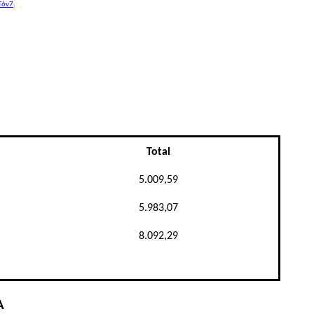
oT6v7
.
Total
5.009,59
5.983,07
8.092,29
A