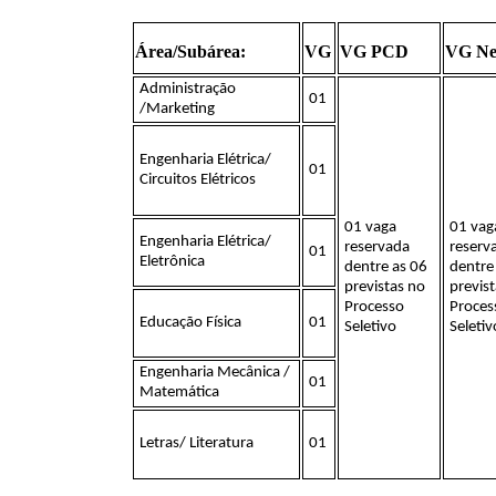
Área/Subárea:
VG
VG PCD
VG Ne
Administração
01
/Marketing
Engenharia Elétrica/
01
Circuitos Elétricos
01 vaga
01 vag
Engenharia Elétrica/
reservada
reserv
01
Eletrônica
dentre as 06
dentre
previstas no
previs
Processo
Proces
Educação Física
01
Seletivo
Seletiv
Engenharia Mecânica /
01
Matemática
Letras/ Literatura
01