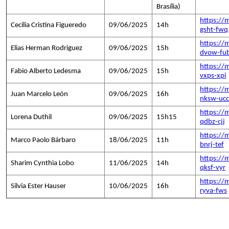
Brasília)
https://
Cecilia Cristina Figueredo
09/06/2025
14h
gsht-fwq
https://
Elias Herman Rodriguez
09/06/2025
15h
dvow-fu
https://
Fabio Alberto Ledesma
09/06/2025
15h
vxps-xpi
https://
Juan Marcelo León
09/06/2025
16h
nksw-ucc
https://
Lorena Duthil
09/06/2025
15h15
qdbz-cjj
https://
Marco Paolo Bárbaro
18/06/2025
11h
bnrj-tef
https://
Sharim Cynthia Lobo
11/06/2025
14h
qksf-vyr
https://
Silvia Ester Hauser
10/06/2025
16h
ryva-fws