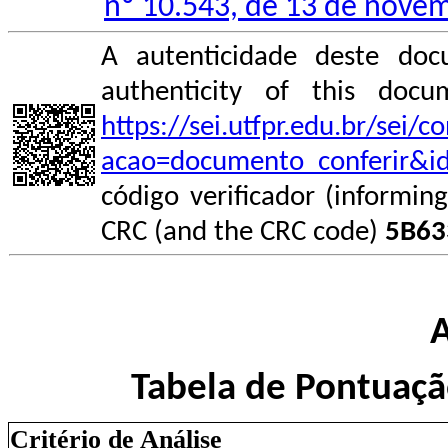
nº 10.543, de 13 de nove
A autenticidade deste doc
authenticity of this do
https://sei.utfpr.edu.br/sei/
acao=documento_conferir&i
código verificador (informin
CRC (and the CRC code)
5B63
Tabela de Pontuaçã
Critério de Análise