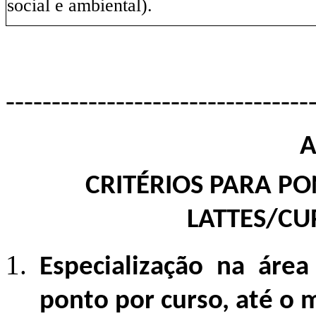
social e ambiental).
------------
---------------------
A
CRITÉRIOS PARA PO
LATTES/CU
Especialização na áre
ponto por curso, até o 