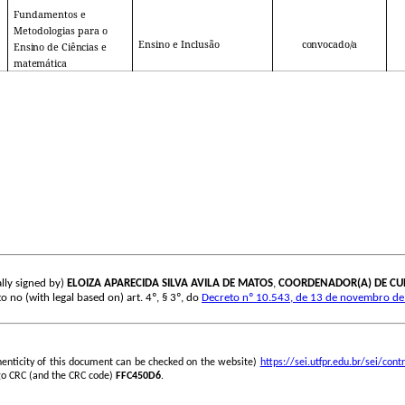
Fundamentos e
Metodologias para o
Ensino e Inclusão
convocado/a
Ensino
de
Ciências
e
matemática
lly signed by)
ELOIZA APARECIDA SILVA AVILA DE MATOS
,
COORDENADOR(A) DE C
to no (with legal based on) art. 4º, § 3º, do
Decreto nº 10.543, de 13 de novembro d
henticity of this document can be checked on the website)
https://sei.utfpr.edu.br/sei/c
go CRC (and the CRC code)
FFC450D6
.