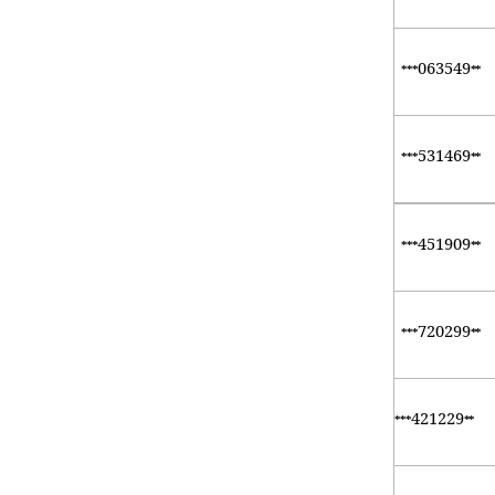
063549
***
**
531469
***
**
451909
***
**
720299
***
**
421229
***
**