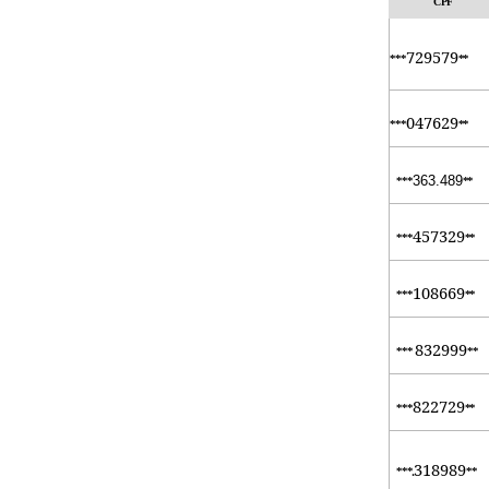
CPF
729579
***
**
047629
***
**
363.489
***
**
457329
***
**
108669
***
**
832999
***
**
822729
***
**
318989
***.
**