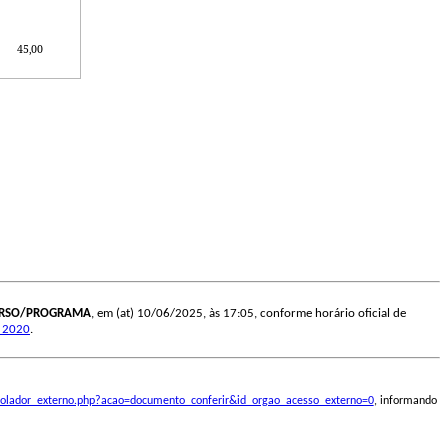
45,00
URSO/PROGRAMA
, em (at) 10/06/2025, às 17:05, conforme horário oficial de
e 2020
.
ontrolador_externo.php?acao=documento_conferir&id_orgao_acesso_externo=0
, informando