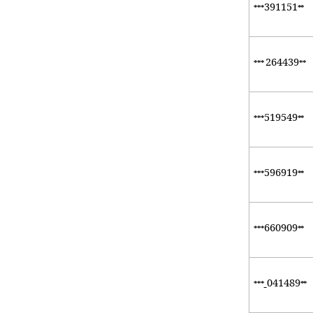
391151
***
**
264439
***
**
519549
***
**
596919
***
**
660909
***
**
041489
***
**