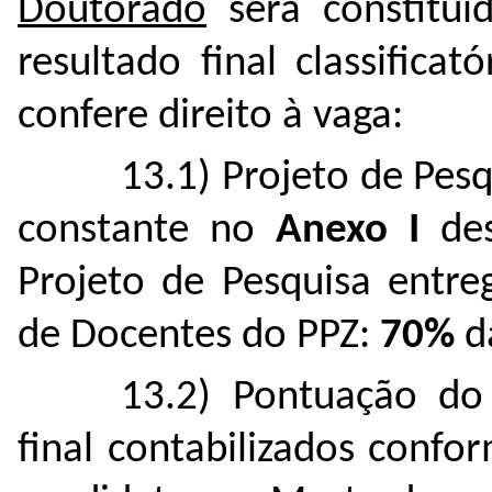
Doutorado
será constituí
resultado final classifica
confere direito à vaga:
13.1) Projeto de Pes
constante no
Anexo I
des
Projeto de Pesquisa entr
de Docentes do PPZ:
70%
da
13.2) Pontuação do 
final contabilizados conf