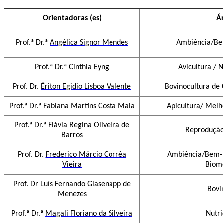
Orientadoras (es)
Á
Prof.ª Dr.ª
Angélica Signor Mendes
Ambiência/Be
Prof.ª Dr.ª
Cinthia Eyng
Avicultura / 
Prof. Dr.
Ériton Egidio Lisboa Valente
Bovinocultura de 
Prof.ª Dr.ª
Fabiana Martins Costa Maia
Apicultura/ Mel
Prof.ª Dr.ª
Flávia Regina Oliveira de
Reprodução
Barros
Prof. Dr.
Frederico Márcio Corrêa
Ambiência/Bem-E
Vieira
Biome
Prof. Dr
Luís Fernando Glasenapp de
Bovi
Menezes
Prof.ª Dr.ª
Magali Floriano da Silveira
Nutr