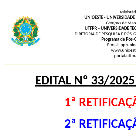
Ministér
UNIOESTE - UNIVERSIDADE
Campus
de Mare
UTFPR – UNIVERSIDADE T
DIRETORIA DE PESQUISA E PÓS
Programa de Pós-
E-mail: ppzuni
www.unioeste
portal.utfp
EDITAL
Nº 33/202
1ª RETIFICA
2ª RETIFICA