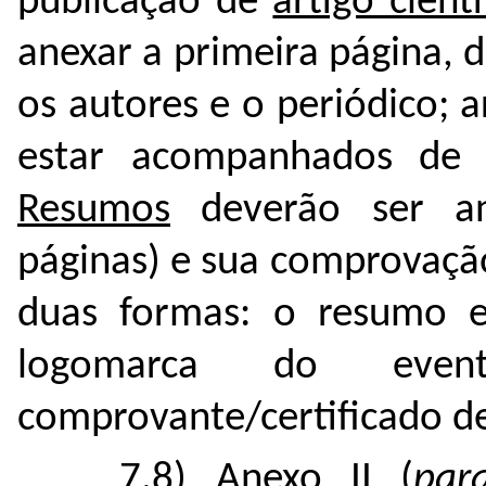
publicação de
artigo cient
anexar a primeira página, d
os autores e o periódico; a
estar acompanhados de c
Resumos
deverão ser an
páginas) e sua comprovação
duas formas: o resumo e
logomarca do ev
comprovante/certificado d
7.8)
Anexo II (
par