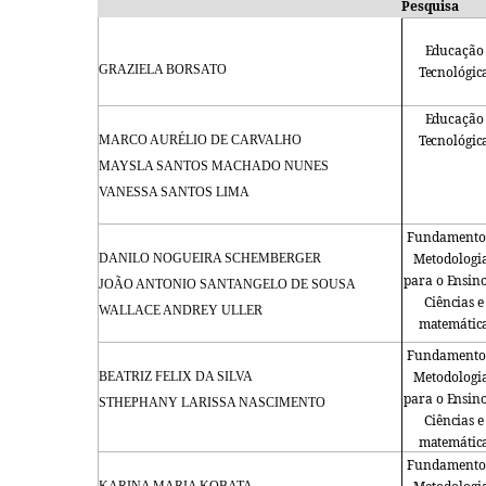
Pesquisa
Educação
GRAZIELA BORSATO
Tecnológic
Educação
Tecnológic
MARCO AURÉLIO DE CARVALHO
MAYSLA SANTOS MACHADO NUNES
VANESSA SANTOS LIMA
Fundamento
Metodologi
DANILO NOGUEIRA SCHEMBERGER
para o
Ensin
JOÃO ANTONIO SANTANGELO DE SOUSA
Ciências
e
WALLACE ANDREY ULLER
matemátic
Fundamento
Metodologi
BEATRIZ FELIX DA SILVA
para o
Ensin
STHEPHANY LARISSA NASCIMENTO
Ciências
e
matemátic
Fundamento
KARINA MARIA KOBATA