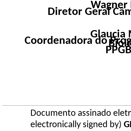
Wagner 
Diretor Geral Câ
Glaucia 
Coordenadora do Pro
Bioi
PPGB
Documento assinado elet
electronically signed by)
G