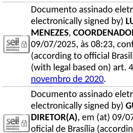
Documento assinado elet
electronically signed by)
L
MENEZES
,
COORDENADOR
09/07/2025, às 08:23, conf
(according to official Bras
(with legal based on) art. 
novembro de 2020
.
Documento assinado elet
electronically signed by)
G
DIRETOR(A)
, em (at) 09/0
oficial de Brasília (accordin