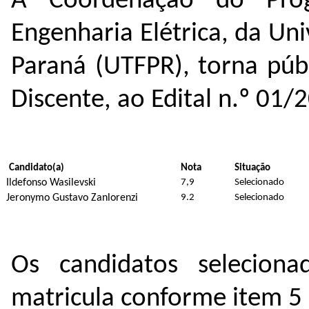
A Coordenação do Pro
Engenharia Elétrica, da Un
Paraná (UTFPR), torna públ
Discente, ao Edital n.º 01/
Candidato(a)
Nota
Situação
Ildefonso Wasilevski
7,9
Selecionado
Jeronymo Gustavo Zanlorenzi
9.2
Selecionado
Os candidatos selecion
matricula conforme item 5 