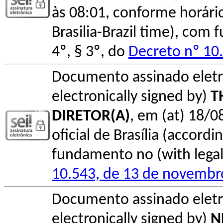
às 08:01, conforme horário o
Brasilia-Brazil time), com
4º, § 3º, do
Decreto nº 10
Documento assinado elet
electronically signed by)
T
DIRETOR(A)
, em (at) 18/0
oficial de Brasília (accordin
fundamento no (with legal 
10.543, de 13 de novembr
Documento assinado elet
electronically signed by)
N