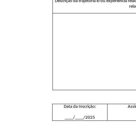
Descrição da trajetória e/ou experiência re
rela
Data da Inscrição:
Assi
____/____/2025