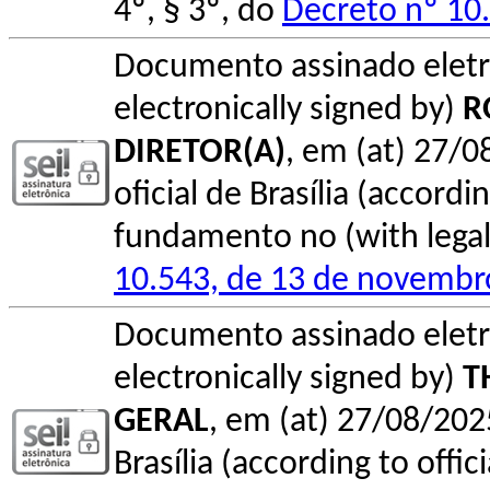
4º, § 3º, do
Decreto nº 10
Documento assinado elet
electronically signed by)
R
DIRETOR(A)
, em (at) 27/0
oficial de Brasília (accordin
fundamento no (with legal 
10.543, de 13 de novembr
Documento assinado elet
electronically signed by)
T
GERAL
, em (at) 27/08/202
Brasília (according to offi