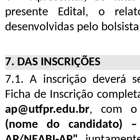
presente Edital, o rela
desenvolvidas pelo bolsista
7. DAS INSCRIÇÕES
7.1.
A inscrição deverá s
Ficha de Inscrição complet
ap@utfpr.edu.br
, com o
(nome do candidato) –
AP/NEABI-AP"
, juntament