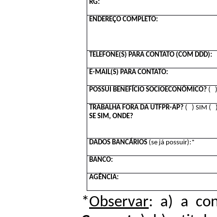
RG:
ENDEREÇO COMPLETO:
TELEFONE(S)
PARA
CONTATO
(COM
DDD):
E-MAIL(S) PARA CONTATO:
POSSUI BENEFÍCIO SOCIOECONÔMICO?
( )
TRABALHA FORA DA UTFPR-AP?
( ) SIM (
SE SIM, ONDE?
DADOS BANCÁRIOS
(se já possuir):*
BANCO:
AGÊNCIA:
*
Observar
: a) a co