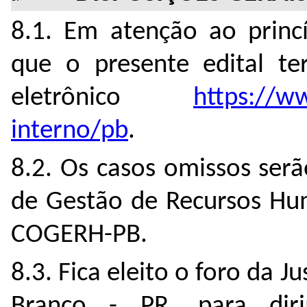
8.1. Em atenção ao princ
que o presente edital te
eletrônico
https://ww
interno/pb
.
8.2. Os casos omissos ser
de Gestão de Recursos Hu
COGERH-PB.
8.3. Fica eleito o foro da 
Branco - PR, para dir