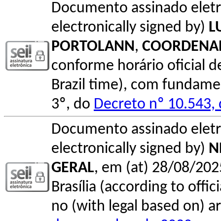
Documento assinado elet
electronically signed by)
L
PORTOLANN
,
COORDENA
conforme horário oficial de 
Brazil time), com fundamen
3º, do
Decreto nº 10.543,
Documento assinado elet
electronically signed by)
N
GERAL
, em (at) 28/08/202
Brasília (according to offi
no (with legal based on) ar