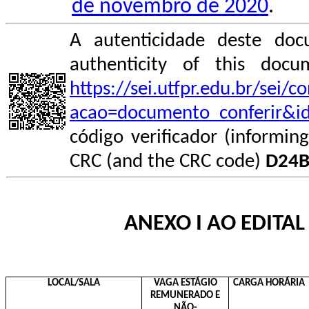
de novembro de 2020
.
A autenticidade deste doc
authenticity of this do
https://sei.utfpr.edu.br/sei/
acao=documento_conferir&i
código verificador (informin
CRC (and the CRC code)
D24B
ANEXO I AO EDITAL
LOCAL/SALA
VAGA ESTÁGIO
CARGA
HORÁRIA
REMUNERADO E
NÃO-