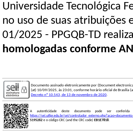
Universidade Tecnológica F
no uso de suas atribuições 
01/2025 - PPGQB-TD
realiz
homologadas conforme AN
Documento assinado eletronicamente por (Document electronica
(at) 10/09/2025, às 23:01, conforme horário oficial de Brasília (ac
Decreto nº 10.543, de 13 de novembro de 2020
.
A autenticidade deste documento pode ser conferid
https://sei.utfpr.edu.br/sei/controlador_externo.php?acao=document
5195262
e o código CRC (and the CRC code)
EB1E7818
.