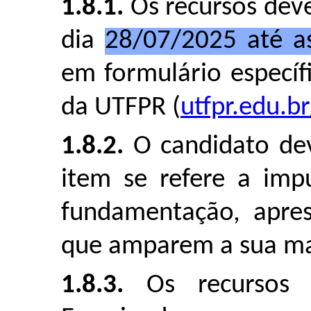
1.8.1.
Os recursos deve
dia
28/07/2025 até a
em formulário específic
da UTFPR (
utfpr.edu.br
1.8.2.
O candidato dev
item se refere a imp
fundamentação, apre
que amparem a sua ma
1.8.3.
Os recursos s