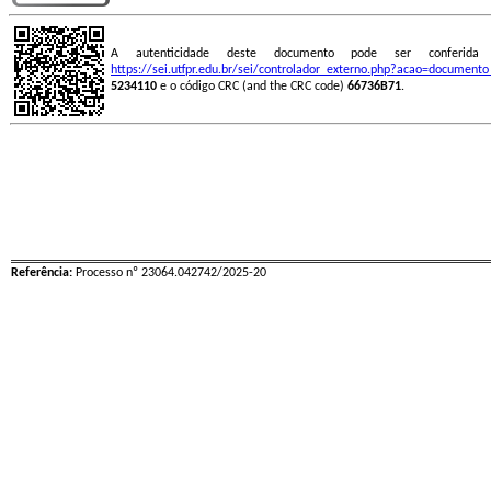
A autenticidade deste documento pode ser conferid
https://sei.utfpr.edu.br/sei/controlador_externo.php?acao=document
5234110
e o código CRC (and the CRC code)
66736B71
.
Referência:
Processo nº 23064.042742/2025-20