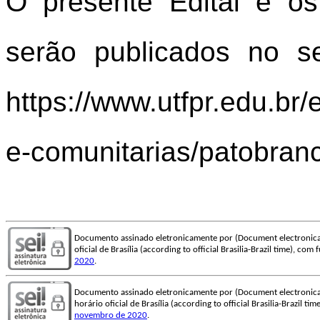
O presente Edital e os
serão publicados no seg
https://www.utfpr.edu.br/
e-comunitarias/patobran
Documento assinado eletronicamente por (Document electronica
oficial de Brasília (according to official Brasilia-Brazil time), co
2020
.
Documento assinado eletronicamente por (Document electronica
horário oficial de Brasília (according to official Brasilia-Brazil t
novembro de 2020
.