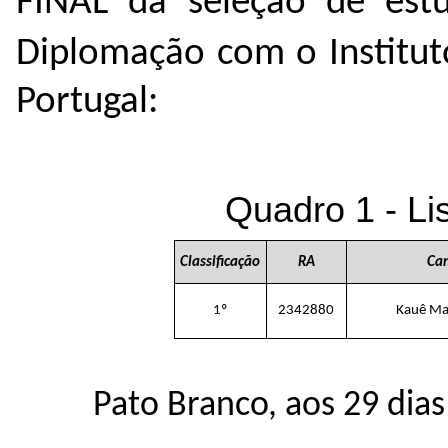
FINAL da seleção de est
Diplomação com o Instituto
Portugal:
Quadro 1 - Li
Classificação
RA
Ca
1º
2342880
Kauê Ma
Pato Branco, aos 29 dia