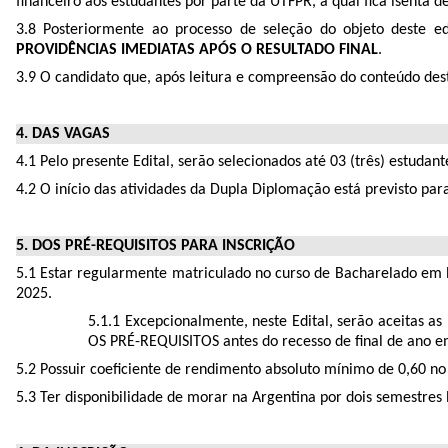
financeiro aos estudantes por parte da UTFPR, a qual fica isenta 
3.8 Posteriormente ao processo de seleção do objeto deste e
PROVIDÊNCIAS IMEDIATAS APÓS O RESULTADO FINAL
.
3.9 O candidato que, após leitura e compreensão do conteúdo dest
4. DAS VAGAS
4.1 Pelo presente Edital, serão selecionados até 03 (três) estuda
4.2 O início das atividades da Dupla Diplomação está previsto pa
5. DOS PRÉ-REQUISITOS PARA INSCRIÇÃO
5.1 Estar regularmente matriculado no curso de Bacharelado em
2025.
5.1.1 Excepcionalmente, neste Edital, serão aceitas 
OS PRÉ-REQUISITOS antes do recesso de final de ano 
5.2 Possuir coeficiente de rendimento absoluto mínimo de 0,60 no 
5.3 Ter disponibilidade de morar na Argentina por dois semestres