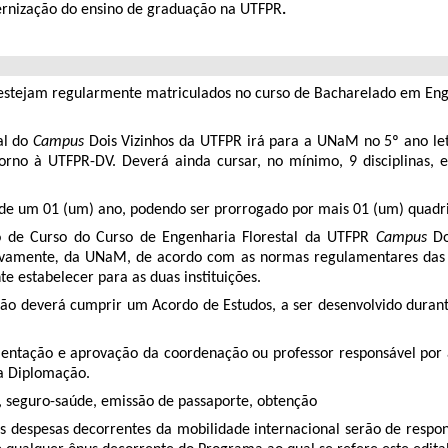
ernização do ensino de graduação na UTFPR
.
estejam regularmente matriculados no curso de Bacharelado em Engenh
al do
Campus
Dois Vizinhos da UTFPR irá para a UNaM no 5º ano leti
orno à UTFPR-DV. Deverá ainda cursar, no mínimo, 9 disciplinas, e
rá de um 01 (um) ano, podendo ser prorrogado por mais 01 (um) qua
ão de Curso do Curso de Engenharia Florestal da
UTFPR
Campus
Do
ivamente
,
da UNaM, de acordo com as normas regulamentares das du
 estabelecer para as duas instituições.
ão deverá cumprir um Acordo de Estudos, a ser desenvolvido durant
entação e aprovação da coordenação ou professor responsável por a
a Diplomação.
s, seguro-saúde, emissão de passaporte, obtenção
 despesas decorrentes da mobilidade internacional serão de respons