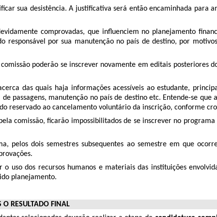
tificar sua desistência. A justificativa será então encaminhada pa
s, devidamente comprovadas, que influenciem no planejamento finan
 do responsável por sua manutenção no país de destino, por motiv
pela comissão poderão se inscrever novamente em editais posteriores
, acerca das quais haja informações acessíveis ao estudante, princi
 de passagens, manutenção no país de destino etc. Entende-se que a
odo reservado ao cancelamento voluntário da inscrição, conforme cr
as pela comissão, ficarão impossibilitados de se inscrever no progra
ma, pelos dois semestres subsequentes ao semestre em que ocorre
mprovações.
 o uso dos recursos humanos e materiais das instituições envolvid
vido planejamento.
 O RESULTADO FINAL