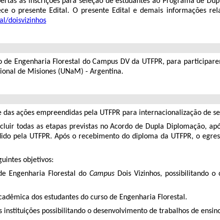
 abertas as inscrições para seleção de estudantes ao Programa de 
ce o presente Edital. O presente Edital e demais informações rela
al/doisvizinhos
urso de Engenharia Florestal do Campus DV da UTFPR, para particip
acional de Misiones (UNaM) - Argentina.
e das ações empreendidas pela UTFPR para internacionalização de se
cluir todas as etapas previstas no Acordo de Dupla Diplomação, ap
ido pela UTFPR. Após o recebimento do diploma da UTFPR, o egresso
uintes objetivos:
de Engenharia Florestal do
Campus
Dois Vizinhos, possibilitando 
cadêmica dos estudantes do curso de Engenharia Florestal.
 instituições possibilitando o desenvolvimento de trabalhos de ensin