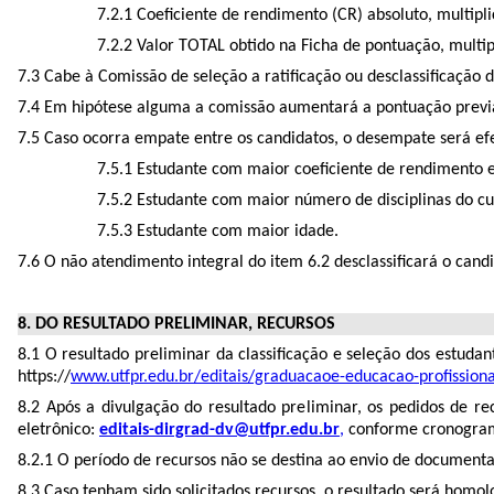
7.2.1 Coeficiente de rendimento (CR) absoluto, multipl
7.2.2 Valor TOTAL obtido na Ficha de pontuação, multip
7.3 Cabe à Comissão de seleção a ratificação ou desclassificaçã
7.4 Em hipótese alguma a comissão aumentará a pontuação previ
7.5 Caso ocorra empate entre os candidatos, o desempate será efe
7.5.1 Estudante com maior coeficiente de rendimento e
7.5.2 Estudante com maior número de disciplinas do cur
7.5.3 Estudante com maior idade.
7.6 O não atendimento integral do item 6.2 desclassificará o cand
8. DO RESULTADO PRELIMINAR, RECURSOS
8.1 O resultado preliminar da classificação e seleção dos estud
https://
www.utfpr.edu.br/editais/graduacaoe-educacao-profissiona
8.2 Após a divulgação do resultado preliminar, os pedidos de 
eletrônico:
editais-dirgrad-dv@utfpr.edu.br
,
conforme cronogram
8.2.1 O período de recursos não se destina ao envio de documenta
8.3 Caso tenham sido solicitados recursos, o resultado será hom