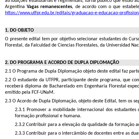
atribuições estatutárias e regimentais, torna público que estão
Argentina
Vagas remanescentes
, de acordo com o que estabele
https://www.utfpr.edu.br/editais/graduacao-e-educacao-profission
1. DO OBJETO
O presente edital tem por objetivo selecionar estudantes do C
Florestal, da Falculdad de Ciencias Florestales, da Universidad N
2. DO PROGRAMA E ACORDO DE DUPLA DIPLOMAÇÃO
2.1 O Programa de Dupla Diplomação objeto deste edital faz part
2.2 O estudante da UTFPR, participante deste programa, que con
receberá diploma de Bacharelado em Engenharia Florestal exped
emitido pela FCF-UNaM.
2.3 O Acordo de Dupla Diplomação, objeto deste Edital, tem os seg
2.3.1 Promover a mobilidade internacional dos estudantes 
formação profissional e humana.
2.3.2 Contribuir para a elevação da qualidade da formação a
2.3.3 Contribuir para o intercâmbio de docentes entre as duas