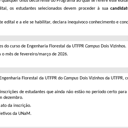
de qualquer ônus decorrente do Programa ao qual se refere este edital
dital, os estudantes selecionados devem proceder à sua
candidat
e edital e a ele se habilitar, declara inequívoco conhecimento e con
ntes do curso de Engenharia Florestal da UTFPR
Campus
Dois Vizinhos.
ra o mês de fevereiro/março de 2026.
 Engenharia Florestal da UTFPR do
Campus
Dois Vizinhos da UTFPR, 
as inscrições de estudantes que ainda não estão no período certo 
em dezembro.
ato da inscrição.
 letivos da UNaM.