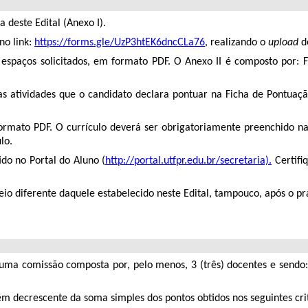
 deste Edital (Anexo I).
no link:
https://forms.gle/UzP3htEK6dncCLa76
, realizando o
upload
d
s espaços solicitados, em formato PDF. O Anexo II é composto por: 
atividades que o candidato declara pontuar na Ficha de Pontuação
ormato PDF. O currículo deverá ser obrigatoriamente preenchido na
lo.
ido no Portal do Aluno (
http://portal.utfpr.edu.br/secretaria).
Certifi
eio diferente daquele estabelecido neste Edital, tampouco, após o pr
or uma comissão composta por, pelo menos, 3 (três) docentes e sendo
dem decrescente da soma simples dos pontos obtidos nos seguintes crit