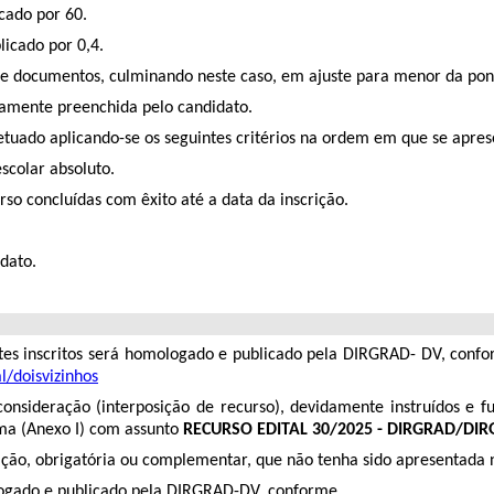
icado por 60.
licado por 0,4.
o de documentos, culminando neste caso, em ajuste para menor da po
amente preenchida pelo candidato.
tuado aplicando-se os seguintes critérios na ordem em que se apres
scolar absoluto.
so concluídas com êxito até a data da inscrição.
idato.
antes inscritos será homologado e publicado pela DIRGRAD- DV, confo
l/doisvizinhos
reconsideração (interposição de recurso), devidamente instruídos 
a (Anexo I) com assunto
RECURSO EDITAL 30/2025 - DIRGRAD/DIR
ção, obrigatória ou complementar, que não tenha sido apresentada n
ologado e publicado pela DIRGRAD-DV, conforme