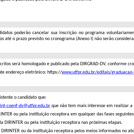
didatos poderão cancelar sua inscrição no programa voluntariame
s até o prazo previsto no cronograma (Anexo I) não serão considera
 inscritos será homologado e publicado pela DIRGRAD-DV, conforme cro
te endereço eletrônico: https://
www.utfpr.edu.br/editais/graduacao-
sistente o candidato que:
int-coenf-dv@utfpr.edu.br
que não tem mais interesse em realizar a
INTER ou pela instituição receptora em qualquer das fases seguintes
la DIRINTER ou pela instituição receptora nas próximas etapas.
 DIRINTER ou da instituição receptora pelos meios informados no ato 