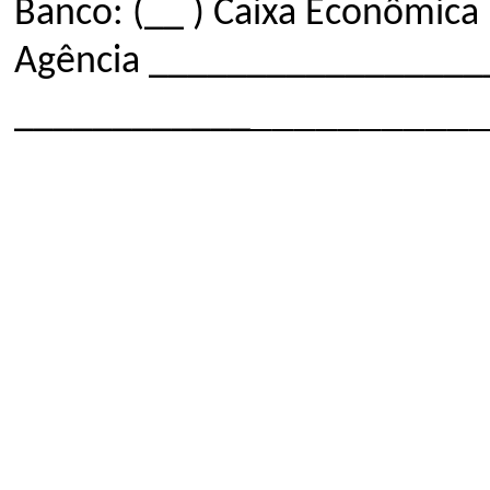
Banco: (__ ) Caixa Econômi
Agência _________________
__________
____________