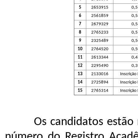
5
2653915
0,
6
2561859
0,
7
2679329
0,
8
2765233
0,
9
2325489
0,
10
2764520
0,
11
2613344
0,
12
2295490
0,
13
2133016
Inscrição
14
2725894
Inscrição
15
2765314
Inscrição
Os candidatos estão
número do Registro Acad