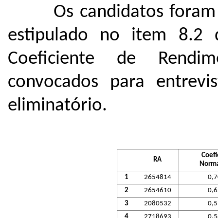
Os candidatos foram
estipulado no item 8.2
Coeficiente de Rendi
convocados para entrevist
eliminatório.
Coefi
RA
Norma
1
2654814
0,
2
2654610
0,
3
2080532
0,
4
2718693
0,