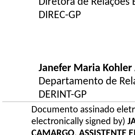
Diretora de Relações 
DIREC-GP
Janefer Maria Kohle
Departamento de Relaç
DERINT-GP
Documento assinado elet
electronically signed by)
J
CAMARGO
,
ASSISTENTE 