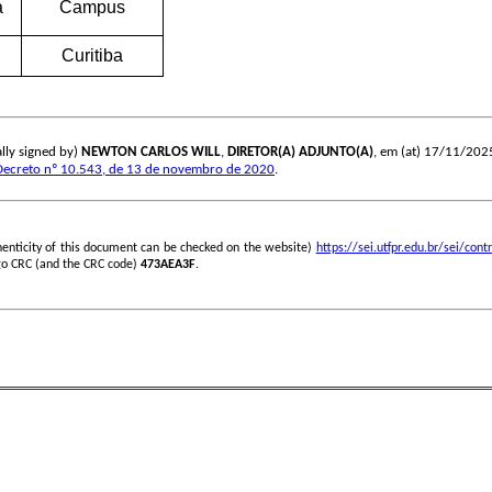
a
Campus
Curitiba
lly signed by)
NEWTON CARLOS WILL
,
DIRETOR(A) ADJUNTO(A)
, em (at) 17/11/2025,
Decreto nº 10.543, de 13 de novembro de 2020
.
henticity of this document can be checked on the website)
https://sei.utfpr.edu.br/sei/c
go CRC (and the CRC code)
473AEA3F
.