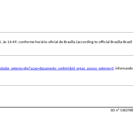
 às 14:49, conforme horário oficial de Brasília (according to official Brasilia-Brazil
ontrolador_externo.php?acao=documento_conferir&id_orgao_acesso_externo=0
, informando
SEI nº 5363768