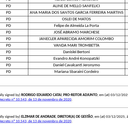
PD
ALINE DE MELLO SANFELICI
PD
ANA MARIA DOS SANTOS GARCIA FERREIRA MARTINS
PD
OSLEI DE MATOS
PD
Felipe de Almeida La Porta
PD
JOSÉ ABRAMO MARCHESE
PD
JANECLER APARECIDA AMORIM COLOMBO
PD
VANDA MARI TROMBETTA
PD
Danislei Bertoni
PD
Evandro André Konopatzki
PD
Daniel Cavalcanti Jeronymo
PD
Mariana Sbaraini Cordeiro
lly signed by)
RODRIGO EDUARDO CATAI
,
PRO-REITOR ADJUNTO
, em (at) 03/12/2025,
Decreto nº 10.543, de 13 de novembro de 2020
.
lly signed by)
ELZIMAR DE ANDRADE
,
DIRETOR(A) DE GESTÃO
, em (at) 03/12/2025, às
Decreto nº 10.543, de 13 de novembro de 2020
.