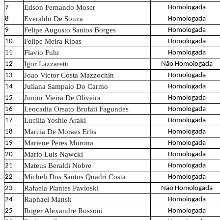
Edson Fernando Moser
7
Homologada
Everaldo De Souza
8
Homologada
Felipe Augusto Santos Borges
9
Homologada
Felipe Meira Ribas
10
Homologada
Flavio Fuhr
11
Homologada
Igor Lazzaretti
12
Não Homologada
Joao Victor Costa Mazzochin
13
Homologada
Juliana Sampaio Do Carmo
14
Homologada
Junior Vieira De Oliveira
15
Homologada
Leocadia Orsato Brufati Fagundes
16
Homologada
Lucilia Yoshie Araki
17
Homologada
Marcia De Moraes Erbs
18
Homologada
Mariene Peres Morona
19
Homologada
Mario Luis Nawcki
20
Homologada
Mateus Beraldi Nobre
21
Homologada
Micheli Dos Santos Quadri Costa
22
Homologada
Rafaela Plantes Pavloski
23
Não Homologada
Raphael Mansk
24
Homologada
Roger Alexandre Rossoni
25
Homologada