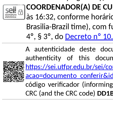
COORDENADOR(A) DE C
às 16:32, conforme horário o
Brasilia-Brazil time), com
4º, § 3º, do
Decreto nº 10
A autenticidade deste doc
authenticity of this do
https://sei.utfpr.edu.br/sei/
acao=documento_conferir&i
código verificador (informin
CRC (and the CRC code)
DD1