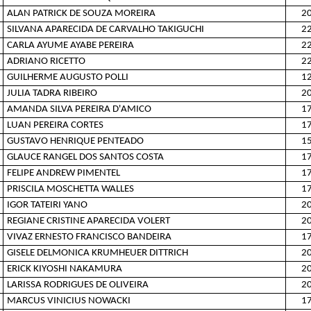
ALAN PATRICK DE SOUZA MOREIRA
20
SILVANA APARECIDA DE CARVALHO TAKIGUCHI
22
CARLA AYUME AYABE PEREIRA
22
ADRIANO RICETTO
22
GUILHERME AUGUSTO POLLI
12
JULIA TADRA RIBEIRO
20
AMANDA SILVA PEREIRA D'AMICO
17
LUAN PEREIRA CORTES
17
GUSTAVO HENRIQUE PENTEADO
15
GLAUCE RANGEL DOS SANTOS COSTA
17
FELIPE ANDREW PIMENTEL
17
PRISCILA MOSCHETTA WALLES
17
IGOR TATEIRI YANO
20
REGIANE CRISTINE APARECIDA VOLERT
20
VIVAZ ERNESTO FRANCISCO BANDEIRA
17
GISELE DELMONICA KRUMHEUER DITTRICH
20
ERICK KIYOSHI NAKAMURA
20
LARISSA RODRIGUES DE OLIVEIRA
20
MARCUS VINICIUS NOWACKI
17