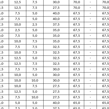
,0
12,5
7,5
30,0
70,0
-
70,0
,5
12,5
7,5
27,5
70,0
-
70,0
,0
7,5
5,0
40,0
67,5
-
67,5
,0
7,5
5,0
40,0
67,5
-
67,5
,5
10,0
2,5
37,5
67,5
-
67,5
,0
2,5
5,0
35,0
67,5
-
67,5
,0
7,5
5,0
35,0
67,5
-
67,5
,0
10,0
7,5
35,0
67,5
-
67,5
,0
7,5
7,5
32,5
67,5
-
67,5
,5
10,0
7,5
32,5
67,5
-
67,5
,5
12,5
5,0
32,5
67,5
-
67,5
,0
12,5
7,5
32,5
67,5
-
67,5
,5
7,5
7,5
30,0
67,5
-
67,5
,5
10,0
5,0
30,0
67,5
-
67,5
,5
10,0
10,0
30,0
67,5
-
67,5
,5
10,0
7,5
27,5
67,5
-
67,5
,5
12,5
5,0
27,5
67,5
-
67,5
,5
7,5
10,0
27,5
67,5
-
67,5
,0
5,0
5,0
40,0
65,0
-
65,0
,0
7,5
5,0
37,5
65,0
-
65,0