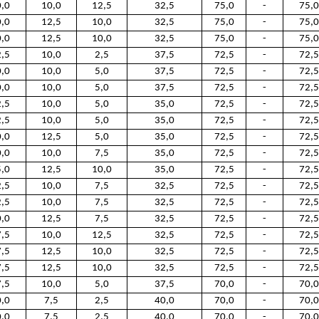
,0
10,0
12,5
32,5
75,0
-
75,0
,0
12,5
10,0
32,5
75,0
-
75,0
,0
12,5
10,0
32,5
75,0
-
75,0
,5
10,0
2,5
37,5
72,5
-
72,5
,0
10,0
5,0
37,5
72,5
-
72,5
,0
10,0
5,0
37,5
72,5
-
72,5
,5
10,0
5,0
35,0
72,5
-
72,5
,5
10,0
5,0
35,0
72,5
-
72,5
,0
12,5
5,0
35,0
72,5
-
72,5
,0
10,0
7,5
35,0
72,5
-
72,5
,0
12,5
10,0
35,0
72,5
-
72,5
,5
10,0
7,5
32,5
72,5
-
72,5
,5
10,0
7,5
32,5
72,5
-
72,5
,0
12,5
7,5
32,5
72,5
-
72,5
,5
10,0
12,5
32,5
72,5
-
72,5
,5
12,5
10,0
32,5
72,5
-
72,5
,5
12,5
10,0
32,5
72,5
-
72,5
,5
10,0
5,0
37,5
70,0
-
70,0
,0
7,5
2,5
40,0
70,0
-
70,0
,0
7,5
2,5
40,0
70,0
-
70,0