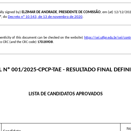
lly signed by)
ELZIMAR DE ANDRADE
,
PRESIDENTE DE COMISSÃO
, em (at) 12/12/2025
3º, do
Decreto nº 10.543, de 13 de novembro de 2020
.
henticity of this document can be checked on the website)
https://sei.utfpr.edu.br/sei/c
go CRC (and the CRC code)
17D269DB
.
L Nº 001/2025-CPCP-TAE - RESULTADO FINAL DEFINI
LISTA DE CANDIDATOS APROVADOS
No