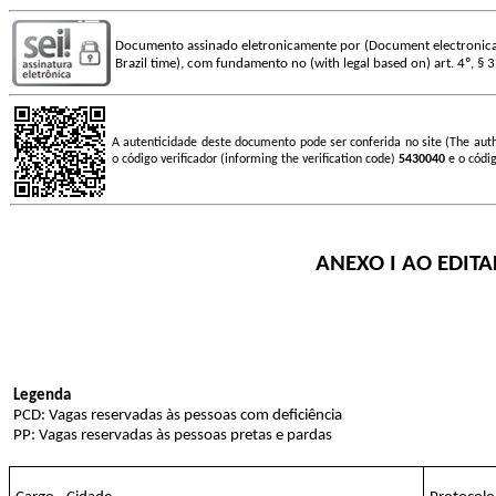
Documento assinado eletronicamente por (Document electronica
Brazil time), com fundamento no (with legal based on) art. 4º, § 
A autenticidade deste documento pode ser conferida no site (The aut
o código verificador (informing the verification code)
5430040
e o códi
ANEXO I AO EDITA
Legenda
PCD: Vagas reservadas às pessoas com deficiência
PP: Vagas reservadas às pessoas pretas e pardas