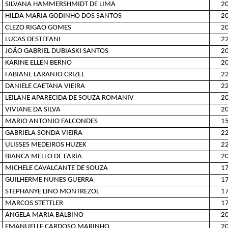
SILVANA HAMMERSHMIDT DE LIMA
20
HILDA MARIA GODINHO DOS SANTOS
20
CLEZO RIGAO GOMES
20
LUCAS DESTEFANI
22
JOÃO GABRIEL DUBIASKI SANTOS
20
KARINE ELLEN BERNO
20
FABIANE LARANJO CRIZEL
22
DANIELE CAETANA VIEIRA
22
LEILANE APARECIDA DE SOUZA ROMANIV
20
VIVIANE DA SILVA
20
MARIO ANTONIO FALCONDES
15
GABRIELA SONDA VIEIRA
22
ULISSES MEDEIROS HUZEK
22
BIANCA MELLO DE FARIA
20
MICHELE CAVALCANTE DE SOUZA
17
GUILHERME NUNES GUERRA
17
STEPHANYE LINO MONTREZOL
17
MARCOS STETTLER
17
ANGELA MARIA BALBINO
20
EMANUELLE CARDOSO MARINHO
20