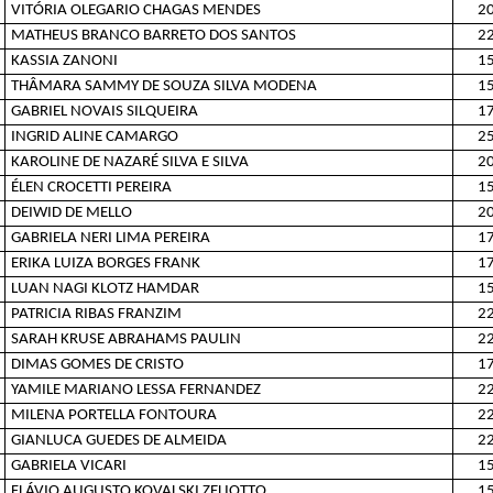
VITÓRIA OLEGARIO CHAGAS MENDES
20
MATHEUS BRANCO BARRETO DOS SANTOS
22
KASSIA ZANONI
15
THÂMARA SAMMY DE SOUZA SILVA MODENA
15
GABRIEL NOVAIS SILQUEIRA
17
INGRID ALINE CAMARGO
25
KAROLINE DE NAZARÉ SILVA E SILVA
20
ÉLEN CROCETTI PEREIRA
15
DEIWID DE MELLO
20
GABRIELA NERI LIMA PEREIRA
17
ERIKA LUIZA BORGES FRANK
17
LUAN NAGI KLOTZ HAMDAR
15
PATRICIA RIBAS FRANZIM
22
SARAH KRUSE ABRAHAMS PAULIN
22
DIMAS GOMES DE CRISTO
17
YAMILE MARIANO LESSA FERNANDEZ
22
MILENA PORTELLA FONTOURA
22
GIANLUCA GUEDES DE ALMEIDA
22
GABRIELA VICARI
15
FLÁVIO AUGUSTO KOVALSKI ZELIOTTO
15