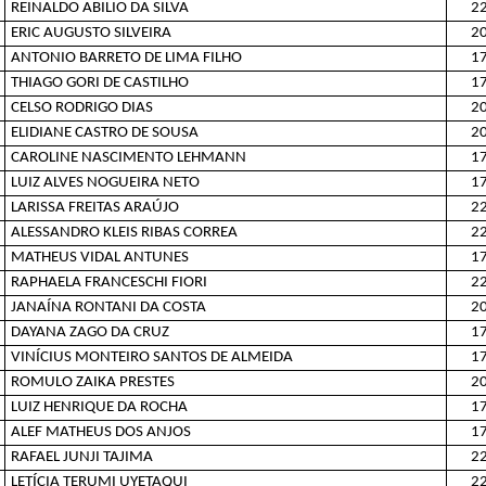
REINALDO ABILIO DA SILVA
22
ERIC AUGUSTO SILVEIRA
20
ANTONIO BARRETO DE LIMA FILHO
17
THIAGO GORI DE CASTILHO
17
CELSO RODRIGO DIAS
20
ELIDIANE CASTRO DE SOUSA
20
CAROLINE NASCIMENTO LEHMANN
17
LUIZ ALVES NOGUEIRA NETO
17
LARISSA FREITAS ARAÚJO
22
ALESSANDRO KLEIS RIBAS CORREA
22
MATHEUS VIDAL ANTUNES
17
RAPHAELA FRANCESCHI FIORI
22
JANAÍNA RONTANI DA COSTA
20
DAYANA ZAGO DA CRUZ
17
VINÍCIUS MONTEIRO SANTOS DE ALMEIDA
17
ROMULO ZAIKA PRESTES
20
LUIZ HENRIQUE DA ROCHA
17
ALEF MATHEUS DOS ANJOS
17
RAFAEL JUNJI TAJIMA
22
LETÍCIA TERUMI UYETAQUI
22