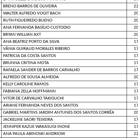
BRENO BARROS DE OLIVEIRA
22
WALTER ALFREDO VOGIT BACH
20
RUTH FIGUEIREDO BUENO
20
ANA FERNANDA BASÍLIO CUSTODIO
20
BRYAN WILLIAN AXT
20
ANA BEATRIZ PORTO DA SILVA
17
VÂNIA GUIRAUD MORALES RIBEIRO
17
PATRICIA DA COSTA SANTOS
17
BRUNNA CRITINA MOTA
17
RAFAELA SANDER DE BARROS CARVALHO
17
ALFREDO DE SOUSA ALMEIDA
20
KELLY CAROLINE RAMOS
17
FABIANA ZELLA HOFFMANN
17
VITOR DE CARVALHO TAKIGUCHI
17
ARIANE FERNANDA NEVES DOS SANTOS
17
GABRIEL MARTINS JARDIM ANTUNES DOS SANTOS CORRÊA
20
JACKELINE SAORI TEIXEIRA
17
JENNIFER KAZUE WAKASUGI INONE
17
ANA PAULA ABINOSKI ANDRIOW
22