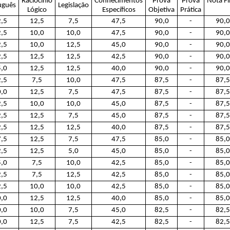
Raciocínio
Conhecimentos
Prova
Prova
Nota Fi
uguês
Legislação
Lógico
Específicos
Objetiva
Prática
,5
12,5
7,5
47,5
90,0
-
90,0
,5
10,0
10,0
47,5
90,0
-
90,0
,5
10,0
12,5
45,0
90,0
-
90,0
,5
12,5
12,5
42,5
90,0
-
90,0
,0
12,5
12,5
40,0
90,0
-
90,0
,5
7,5
10,0
47,5
87,5
-
87,5
,0
12,5
7,5
47,5
87,5
-
87,5
,5
10,0
10,0
45,0
87,5
-
87,5
,5
12,5
7,5
45,0
87,5
-
87,5
,5
12,5
12,5
40,0
87,5
-
87,5
,5
12,5
7,5
47,5
85,0
-
85,0
,5
12,5
5,0
45,0
85,0
-
85,0
,0
7,5
10,0
42,5
85,0
-
85,0
,5
7,5
12,5
42,5
85,0
-
85,0
,5
10,0
10,0
42,5
85,0
-
85,0
,0
12,5
12,5
40,0
85,0
-
85,0
,0
10,0
7,5
45,0
82,5
-
82,5
,0
12,5
7,5
42,5
82,5
-
82,5