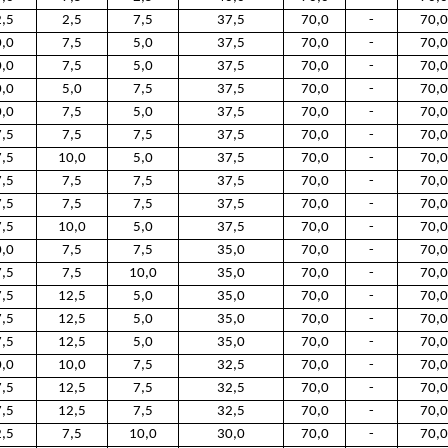
,5
2,5
7,5
37,5
70,0
-
70,0
,0
7,5
5,0
37,5
70,0
-
70,0
,0
7,5
5,0
37,5
70,0
-
70,0
,0
5,0
7,5
37,5
70,0
-
70,0
,0
7,5
5,0
37,5
70,0
-
70,0
,5
7,5
7,5
37,5
70,0
-
70,0
,5
10,0
5,0
37,5
70,0
-
70,0
,5
7,5
7,5
37,5
70,0
-
70,0
,5
7,5
7,5
37,5
70,0
-
70,0
,5
10,0
5,0
37,5
70,0
-
70,0
,0
7,5
7,5
35,0
70,0
-
70,0
,5
7,5
10,0
35,0
70,0
-
70,0
,5
12,5
5,0
35,0
70,0
-
70,0
,5
12,5
5,0
35,0
70,0
-
70,0
,5
12,5
5,0
35,0
70,0
-
70,0
,0
10,0
7,5
32,5
70,0
-
70,0
,5
12,5
7,5
32,5
70,0
-
70,0
,5
12,5
7,5
32,5
70,0
-
70,0
,5
7,5
10,0
30,0
70,0
-
70,0