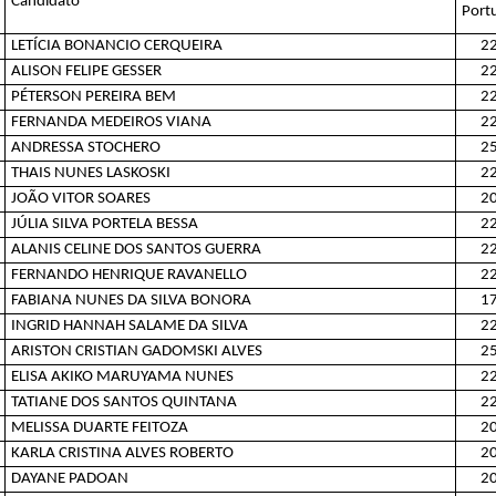
Candidato
Port
LETÍCIA BONANCIO CERQUEIRA
22
ALISON FELIPE GESSER
22
PÉTERSON PEREIRA BEM
22
FERNANDA MEDEIROS VIANA
22
ANDRESSA STOCHERO
25
THAIS NUNES LASKOSKI
22
JOÃO VITOR SOARES
20
JÚLIA SILVA PORTELA BESSA
22
ALANIS CELINE DOS SANTOS GUERRA
22
FERNANDO HENRIQUE RAVANELLO
22
FABIANA NUNES DA SILVA BONORA
17
INGRID HANNAH SALAME DA SILVA
22
ARISTON CRISTIAN GADOMSKI ALVES
25
ELISA AKIKO MARUYAMA NUNES
22
TATIANE DOS SANTOS QUINTANA
22
MELISSA DUARTE FEITOZA
20
KARLA CRISTINA ALVES ROBERTO
20
DAYANE PADOAN
20