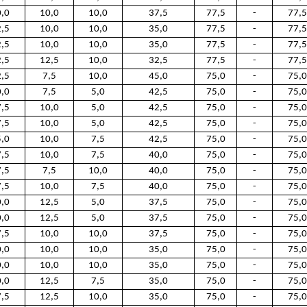
,0
10,0
10,0
37,5
77,5
-
77,5
,5
10,0
10,0
35,0
77,5
-
77,5
,5
10,0
10,0
35,0
77,5
-
77,5
,5
12,5
10,0
32,5
77,5
-
77,5
,5
7,5
10,0
45,0
75,0
-
75,0
,0
7,5
5,0
42,5
75,0
-
75,0
,5
10,0
5,0
42,5
75,0
-
75,0
,5
10,0
5,0
42,5
75,0
-
75,0
,0
10,0
7,5
42,5
75,0
-
75,0
,5
10,0
7,5
40,0
75,0
-
75,0
,5
7,5
10,0
40,0
75,0
-
75,0
,5
10,0
7,5
40,0
75,0
-
75,0
,0
12,5
5,0
37,5
75,0
-
75,0
,0
12,5
5,0
37,5
75,0
-
75,0
,5
10,0
10,0
37,5
75,0
-
75,0
,0
10,0
10,0
35,0
75,0
-
75,0
,0
10,0
10,0
35,0
75,0
-
75,0
,0
12,5
7,5
35,0
75,0
-
75,0
,5
12,5
10,0
35,0
75,0
-
75,0