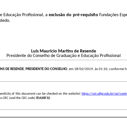
 Educação Profissional, a
exclusão do pré-requisito
Fundações Espe
oledo.
Luis Mauricio Martins de Resende
Presidente do Conselho de Graduação e Educação Profissional
INS DE RESENDE
,
PRESIDENTE DO CONSELHO
, em 18/02/2019, às 01:10, conforme hor
henticity of this document can be checked on the website)
https://sei.utfpr.edu.br/sei/c
go CRC (and the CRC code)
81426F32
.