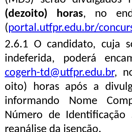
(dezoito) horas
, no end
(
portal.utfpr.edu.br/concur
2.6.1 O candidato, cuja s
indeferida, poderá enca
cogerh-td@utfpr.edu.br
, n
oito) horas após a divul
informando Nome Comple
Número de Identificação S
reanálise da isenção.